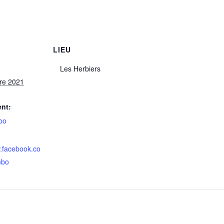
LIEU
Les Herbiers
re 2021
nt:
bo
w.facebook.co
mbo