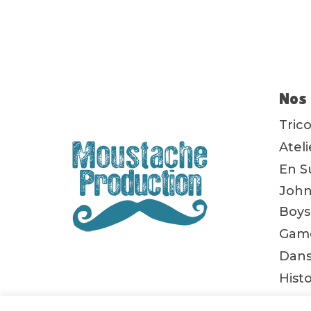
Nos 
Tric
Atel
En S
John
Boys
Game
Dans
Hist