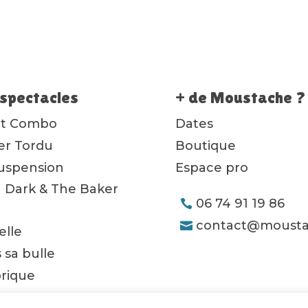
spectacles
+ de Moustache ?
ot Combo
Dates
ier Tordu
Boutique
uspension
Espace pro
 Dark & The Baker
06 74 91 19 86
contact@mousta
lle
 sa bulle
orique