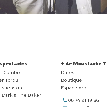
spectacles
+ de Moustache ?
ot Combo
Dates
ier Tordu
Boutique
uspension
Espace pro
 Dark & The Baker
06 74 91 19 86