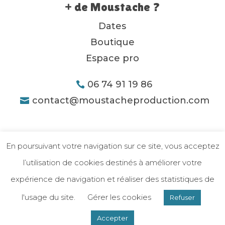
+ de Moustache ?
Dates
Boutique
Espace pro
06 74 91 19 86
contact@moustacheproduction.com
En poursuivant votre navigation sur ce site, vous acceptez
l’utilisation de cookies destinés à améliorer votre
expérience de navigation et réaliser des statistiques de
l'usage du site.
Gérer les cookies
Refuser
Mentions légales
-
Politique de confidentialité
| Sité réalisé par
Nyteo
Accepter