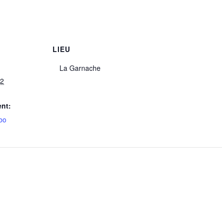
LIEU
La Garnache
22
nt:
bo