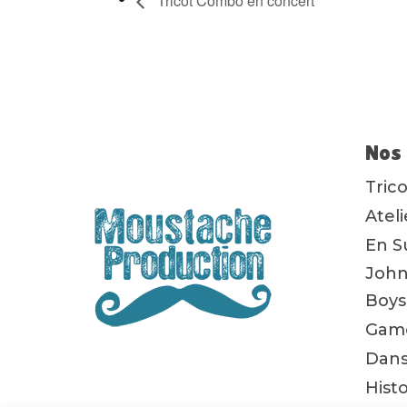
Tricot Combo en concert
Nos 
Tric
Atel
En S
John
Boys
Game
Dans
Hist