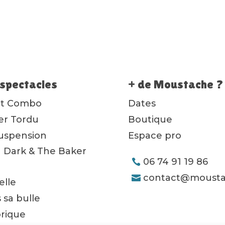
spectacles
+ de Moustache ?
ot Combo
Dates
ier Tordu
Boutique
uspension
Espace pro
 Dark & The Baker
06 74 91 19 86
contact@mousta
lle
 sa bulle
orique