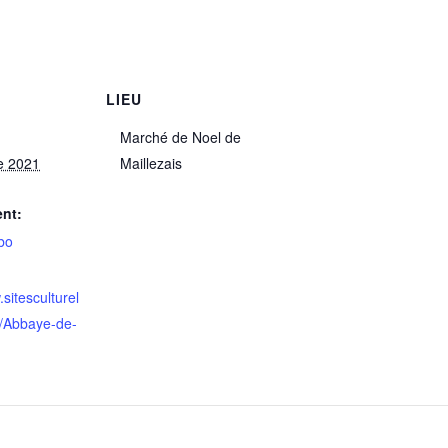
LIEU
Marché de Noel de
e 2021
Maillezais
nt:
bo
.sitesculturel
r/Abbaye-de-