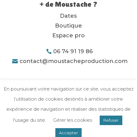
+ de Moustache ?
Dates
Boutique
Espace pro
06 74 91 19 86
contact@moustacheproduction.com
En poursuivant votre navigation sur ce site, vous acceptez
l’utilisation de cookies destinés à améliorer votre
expérience de navigation et réaliser des statistiques de
l'usage du site.
Gérer les cookies
Refuser
Mentions légales
-
Politique de confidentialité
| Sité réalisé par
Nyteo
Accepter