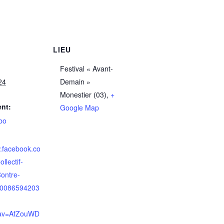
LIEU
Festival « Avant-
24
Demain »
Monestier (03)
,
+
nt:
Google Map
bo
w.facebook.co
llectif-
ontre-
00086594203
av=AfZouWD