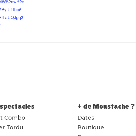
lMWB2nwR2e
ByUt1Ibp6l
RfLaUQJgq3
r
spectacles
+ de Moustache ?
ot Combo
Dates
ier Tordu
Boutique