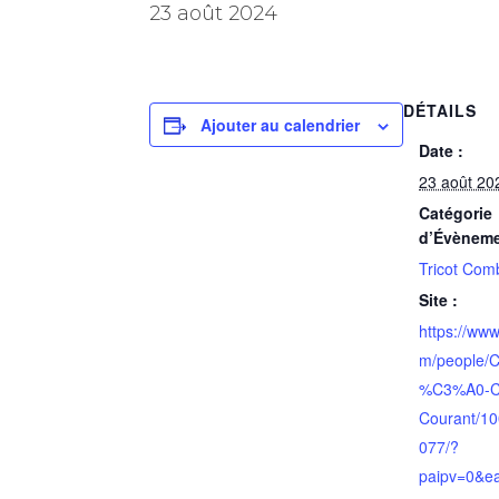
23 août 2024
DÉTAILS
Ajouter au calendrier
Date :
23 août 20
Catégorie
d’Évèneme
Tricot Com
Site :
https://ww
m/people/Co
%C3%A0-C
Courant/1
077/?
paipv=0&e