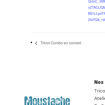
QcIvC_35
xZTACLlQM
BS1LLpdT
2IaYQ&_rd
Tricot Combo en concert
Nos 
Tric
Atel