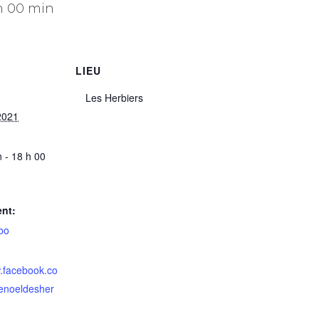
h 00 min
LIEU
Les Herbiers
 2021
 - 18 h 00
nt:
bo
w.facebook.co
enoeldesher