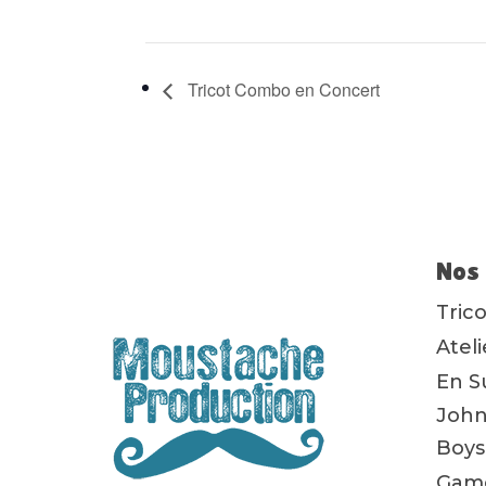
Tricot Combo en Concert
Nos 
Tric
Atel
En S
John
Boys
Game