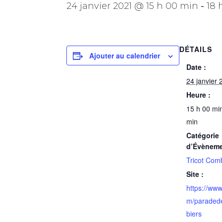
24 janvier 2021 @ 15 h 00 min
-
18 
DÉTAILS
Ajouter au calendrier
Date :
24 janvier
Heure :
15 h 00 min
min
Catégorie
d’Évèneme
Tricot Com
Site :
https://ww
m/paraded
biers