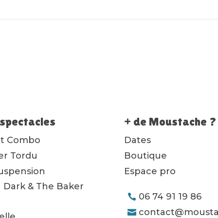
spectacles
+ de Moustache ?
ot Combo
Dates
ier Tordu
Boutique
uspension
Espace pro
 Dark & The Baker
06 74 91 19 86
contact@mousta
lle