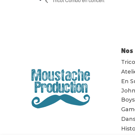
Tricot Combo en concert
Nos 
Tric
Atel
En S
John
Boys
Game
Dans
Hist