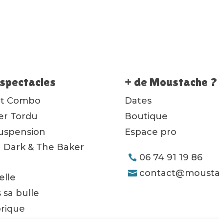
spectacles
+ de Moustache ?
ot Combo
Dates
ier Tordu
Boutique
uspension
Espace pro
 Dark & The Baker
06 74 91 19 86
contact@mousta
lle
 sa bulle
orique