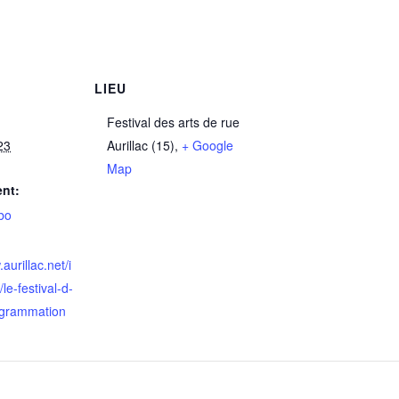
LIEU
Festival des arts de rue
23
Aurillac (15)
,
+ Google
Map
nt:
bo
aurillac.net/i
le-festival-d-
rogrammation