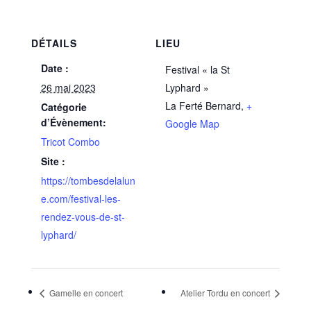
DÉTAILS
LIEU
Date :
Festival « la St
26 mai 2023
Lyphard »
La Ferté Bernard
,
+
Catégorie
d’Évènement:
Google Map
Tricot Combo
Site :
https://tombesdelalun
e.com/festival-les-
rendez-vous-de-st-
lyphard/
Gamelle en concert
Atelier Tordu en concert