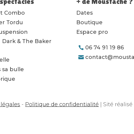
spectacles
+ de Moustache ?
ot Combo
Dates
ier Tordu
Boutique
uspension
Espace pro
 Dark & The Baker
06 74 91 19 86
contact@mousta
lle
 sa bulle
orique
légales
-
Politique de confidentialité
| Sité réalis