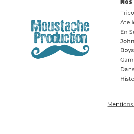
Nos 
Tric
Atel
En S
John
Boys
Game
Dans
Hist
Mentions 